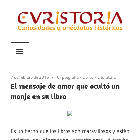
Saltar
al
contenido
Curiosidades
Curistoria
y
anécdotas
de
la
7 de febrero de 2016
Criptografía
/
Libros
/
Literatura
historia
El mensaje de amor que ocultó un
monje en su libro
Es un hecho que los libros son maravillosos y están
repletos de información, conocimiento, diversión,