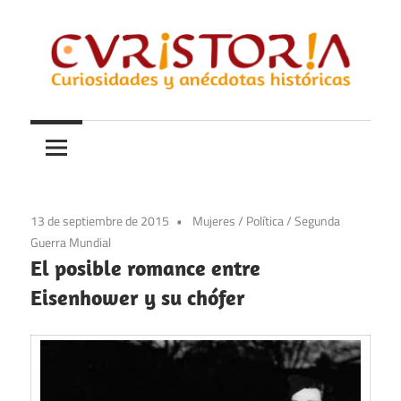
Saltar
al
contenido
Curiosidades
Curistoria
y
anécdotas
de
la
13 de septiembre de 2015
Mujeres
/
Política
/
Segunda
historia
Guerra Mundial
El posible romance entre
Eisenhower y su chófer