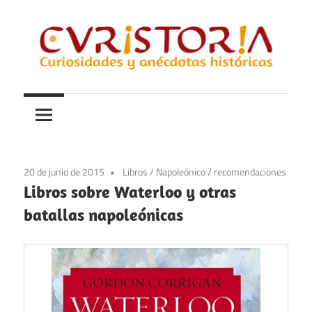
Saltar
al
contenido
Curiosidades
Curistoria
y
anécdotas
de
la
20 de junio de 2015
Libros
/
Napoleónico
/
recomendaciones
historia
Libros sobre Waterloo y otras
batallas napoleónicas