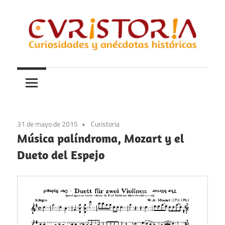
Saltar
al
contenido
Curiosidades
Curistoria
y
anécdotas
de
la
31 de mayo de 2015
Curistoria
historia
Música palíndroma, Mozart y el
Dueto del Espejo