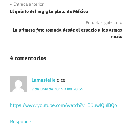
Navegación
Entrada anterior
El quinto del rey y la plata de México
de
Entrada siguiente
entradas
La primera foto tomada desde el espacio y las armas
nazis
4 comentarios
Lamastelle
dice:
7 de junio de 2015 a las 20:55
https://www.youtube.com/watch?v=B5uwIQuIBQo
Responder