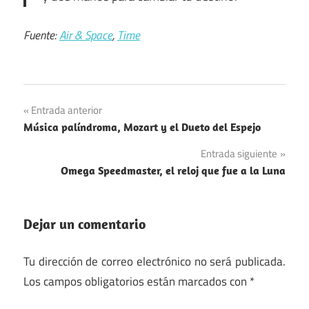
Fuente:
Air & Space
,
Time
Navegación
Entrada anterior
Música palíndroma, Mozart y el Dueto del Espejo
de
Entrada siguiente
entradas
Omega Speedmaster, el reloj que fue a la Luna
Dejar un comentario
Tu dirección de correo electrónico no será publicada.
Los campos obligatorios están marcados con
*