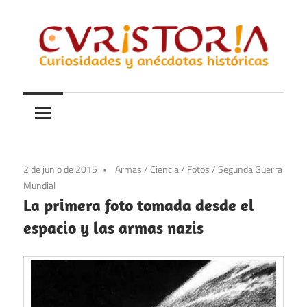
Saltar
al
contenido
Curiosidades
Curistoria
y
anécdotas
de
la
2 de junio de 2015
Armas
/
Ciencia
/
Fotos
/
Segunda Guerra
historia
Mundial
La primera foto tomada desde el
espacio y las armas nazis