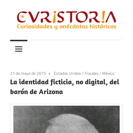
Saltar
al
contenido
Curiosidades
Curistoria
y
anécdotas
de
la
21 de mayo de 2015
Estados Unidos
/
Fraudes
/
México
historia
La identidad ficticia, no digital, del
barón de Arizona