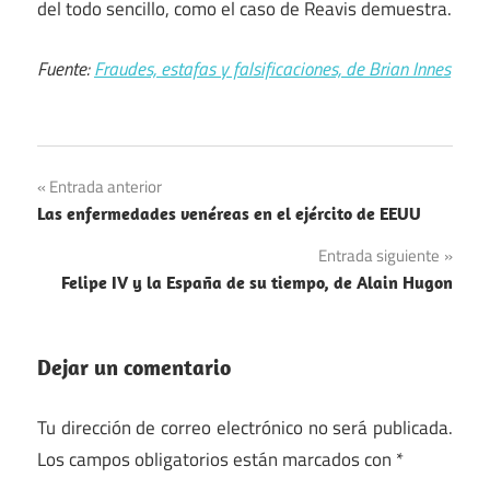
del todo sencillo, como el caso de Reavis demuestra.
Fuente:
Fraudes, estafas y falsificaciones, de Brian Innes
Navegación
Entrada anterior
Las enfermedades venéreas en el ejército de EEUU
de
Entrada siguiente
entradas
Felipe IV y la España de su tiempo, de Alain Hugon
Dejar un comentario
Tu dirección de correo electrónico no será publicada.
Los campos obligatorios están marcados con
*