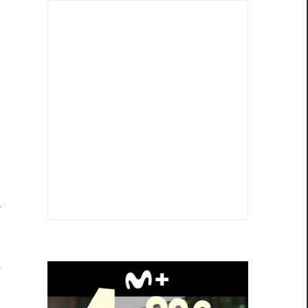
u
,
a
l
y
e