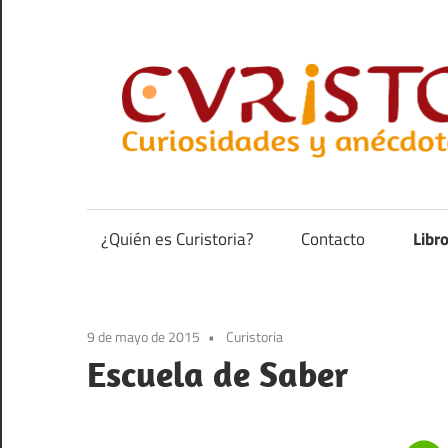
Saltar
al
contenido
Curiosidades
y
anécdotas
¿Quién es Curistoria?
Contacto
Libr
de
la
historia
9 de mayo de 2015
Curistoria
Escuela de Saber