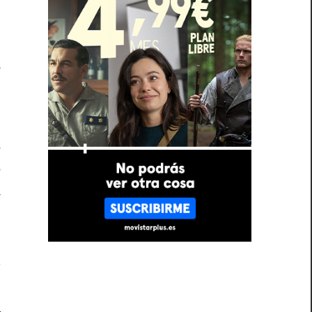
…
e
a
,
e
e
a
l