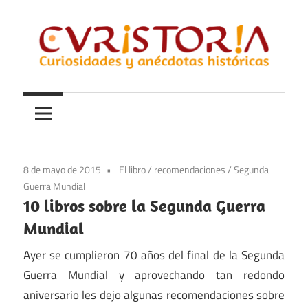
Saltar
al
contenido
Curiosidades
Curistoria
y
anécdotas
de
la
8 de mayo de 2015
El libro
/
recomendaciones
/
Segunda
historia
Guerra Mundial
10 libros sobre la Segunda Guerra
Mundial
Ayer se cumplieron 70 años del final de la Segunda
Guerra Mundial y aprovechando tan redondo
aniversario les dejo algunas recomendaciones sobre