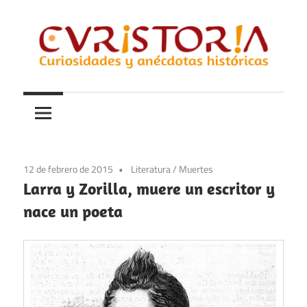
Saltar
al
contenido
Curiosidades
Curistoria
y
anécdotas
de
la
12 de febrero de 2015
Literatura
/
Muertes
historia
Larra y Zorilla, muere un escritor y
nace un poeta