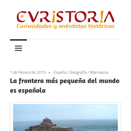
Saltar
al
contenido
Curiosidades
Curistoria
y
anécdotas
de
la
1 de febrero de 2015
España
/
Geografía
/
Marruecos
historia
La frontera más pequeña del mundo
es española