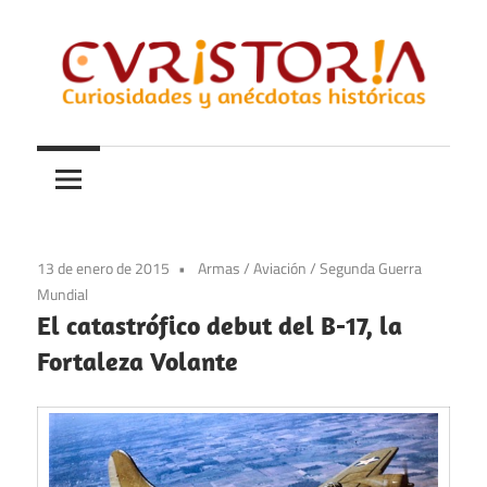
Saltar
al
contenido
Curiosidades
Curistoria
y
anécdotas
de
la
13 de enero de 2015
Armas
/
Aviación
/
Segunda Guerra
historia
Mundial
El catastrófico debut del B-17, la
Fortaleza Volante