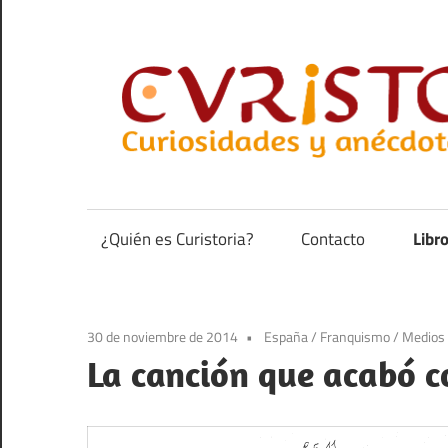
Saltar
al
contenido
Curiosidades
y
anécdotas
¿Quién es Curistoria?
Contacto
Libr
de
la
historia
30 de noviembre de 2014
España
/
Franquismo
/
Medios 
La canción que acabó c