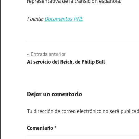
representativa de la transición española.
Fuente:
Documentos RNE
Navegación
Entrada anterior
Al servicio del Reich, de Philip Ball
de
entradas
Dejar un comentario
Tu dirección de correo electrónico no será publicad
Comentario
*