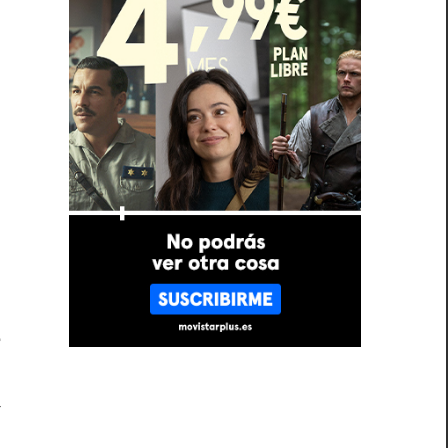
e
ó
a
n