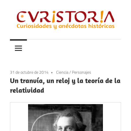
Saltar
al
contenido
Curiosidades
Curistoria
y
anécdotas
de
la
31 de octubre de 2014
Ciencia
/
Personajes
historia
Un tranvía, un reloj y la teoría de la
relatividad