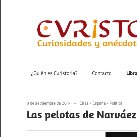
Saltar
al
contenido
Curiosidades
y
anécdotas
¿Quién es Curistoria?
Contacto
Libr
de
la
historia
9 de septiembre de 2014
Citas
/
España
/
Política
Las pelotas de Narváez