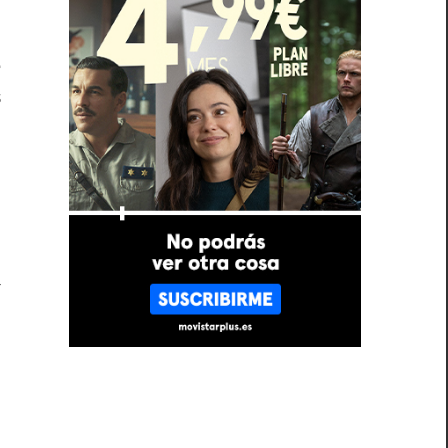
o
e
s
e
e
n
a
.