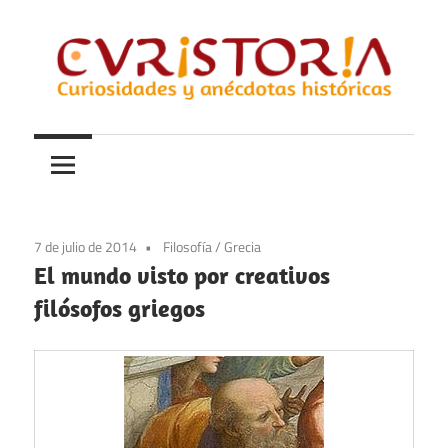
Saltar
al
contenido
Curiosidades
Curistoria
y
anécdotas
de
la
7 de julio de 2014
Filosofía
/
Grecia
historia
El mundo visto por creativos
filósofos griegos