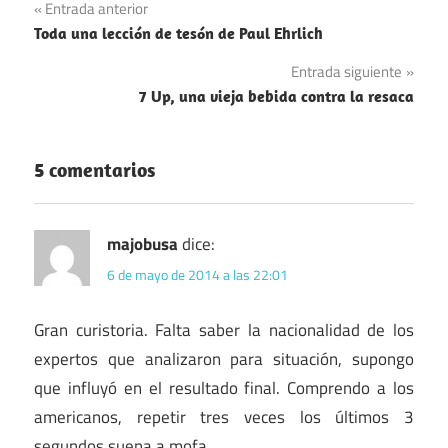
Navegación
Entrada anterior
Toda una lección de tesón de Paul Ehrlich
de
Entrada siguiente
entradas
7 Up, una vieja bebida contra la resaca
5 comentarios
majobusa
dice:
6 de mayo de 2014 a las 22:01
Gran curistoria. Falta saber la nacionalidad de los
expertos que analizaron para situación, supongo
que influyó en el resultado final. Comprendo a los
americanos, repetir tres veces los últimos 3
segundos suena a mofa.