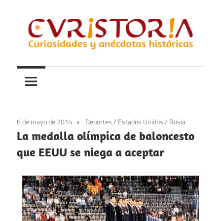
Saltar
al
contenido
Curiosidades
Curistoria
y
anécdotas
de
la
6 de mayo de 2014
Deportes
/
Estados Unidos
/
Rusia
historia
La medalla olímpica de baloncesto
que EEUU se niega a aceptar