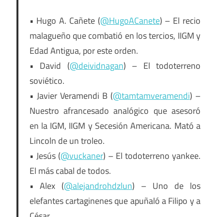
• Hugo A. Cañete (
@HugoACanete
) – El recio
malagueño que combatió en los tercios, IIGM y
Edad Antigua, por este orden.
• David (
@deividnagan
) – El todoterreno
soviético.
• Javier Veramendi B (
@tamtamveramendi
) –
Nuestro afrancesado analógico que asesoró
en la IGM, IIGM y Secesión Americana. Mató a
Lincoln de un troleo.
• Jesús (
@vuckaner
) – El todoterreno yankee.
El más cabal de todos.
• Alex (
@alejandrohdzlun
) – Uno de los
elefantes cartaginenes que apuñaló a Filipo y a
César.