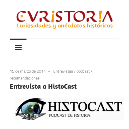
Saltar
al
contenido
Curiosidades
Curistoria
y
anécdotas
de
la
15 de marzo de 2014
Entrevistas
/
podcast
/
historia
recomendaciones
Entrevista a HistoCast