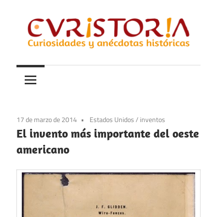
Saltar
al
contenido
Curiosidades
Curistoria
y
anécdotas
de
la
17 de marzo de 2014
Estados Unidos
/
inventos
historia
El invento más importante del oeste
americano