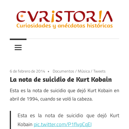
Saltar
al
contenido
Curiosidades
Curistoria
y
anécdotas
de
la
6 de febrero de 2014
Documentos
/
Música
/
Tweets
historia
La nota de suicidio de Kurt Kobain
Esta es la nota de suicidio que dejó Kurt Kobain en
abril de 1994, cuando se voló la cabeza.
Esta es la nota de suicidio que dejó Kurt
Kobain
pic.twitter.com/P1flvpCqEI