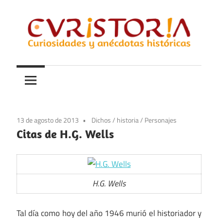
Saltar
al
contenido
Curiosidades
Curistoria
y
anécdotas
de
la
13 de agosto de 2013
Dichos
/
historia
/
Personajes
historia
Citas de H.G. Wells
H.G. Wells
Tal día como hoy del año 1946 murió el historiador y