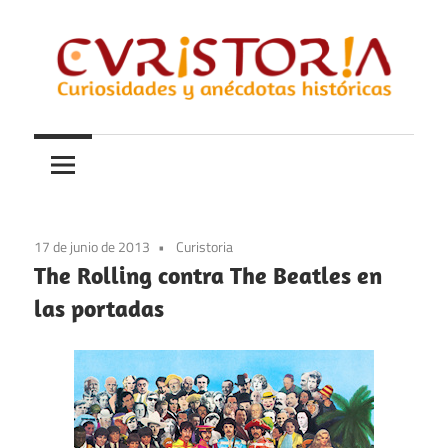
Saltar
al
contenido
Curiosidades
Curistoria
y
anécdotas
de
la
17 de junio de 2013
Curistoria
historia
The Rolling contra The Beatles en
las portadas