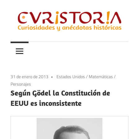
Saltar
al
contenido
Curiosidades
Curistoria
y
anécdotas
de
la
31 de enero de 2013
Estados Unidos
/
Matemáticas
/
historia
Personajes
Según Gödel la Constitución de
EEUU es inconsistente