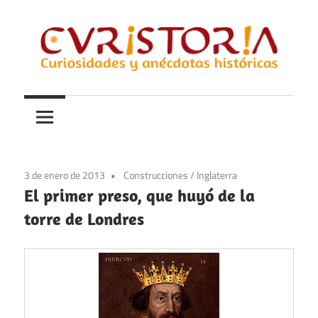
Saltar
al
contenido
Curiosidades
Curistoria
y
anécdotas
de
la
3 de enero de 2013
Construcciones
/
Inglaterra
historia
El primer preso, que huyó de la
torre de Londres