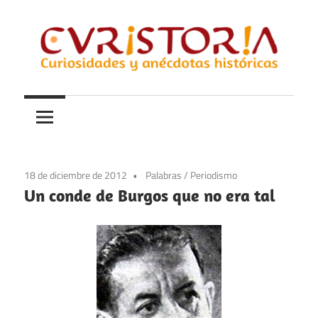
Saltar
al
contenido
Curiosidades
Curistoria
y
anécdotas
de
la
18 de diciembre de 2012
Palabras
/
Periodismo
historia
Un conde de Burgos que no era tal