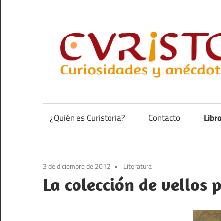
Saltar
al
contenido
Curiosidades
y
anécdotas
¿Quién es Curistoria?
Contacto
Libr
de
la
historia
3 de diciembre de 2012
Literatura
La colección de vellos 