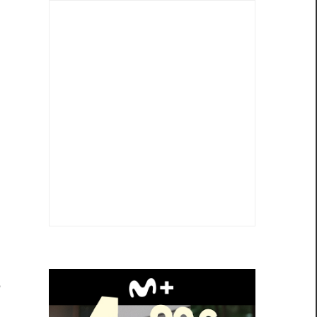
u
.
e
e