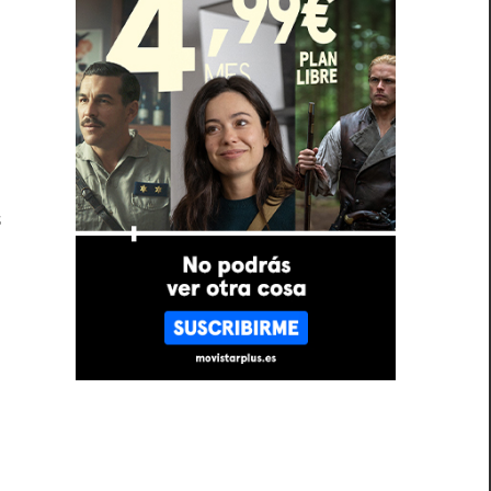
,
s
a
l
s
a
,