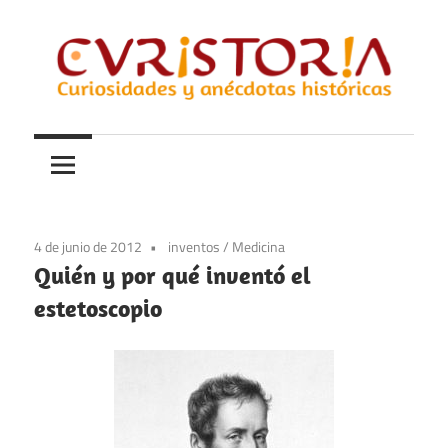
Saltar
al
contenido
Curiosidades
Curistoria
y
anécdotas
de
la
4 de junio de 2012
inventos
/
Medicina
historia
Quién y por qué inventó el
estetoscopio