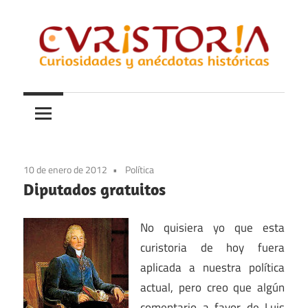
Saltar
al
contenido
Curiosidades
Curistoria
y
anécdotas
de
la
10 de enero de 2012
Política
historia
Diputados gratuitos
No quisiera yo que esta
curistoria de hoy fuera
aplicada a nuestra política
actual, pero creo que algún
comentario a favor de Luis