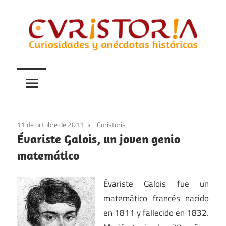
Saltar
al
contenido
Curiosidades
Curistoria
y
anécdotas
de
la
11 de octubre de 2011
Curistoria
historia
Évariste Galois, un joven genio
matemático
Évariste Galois fue un
matemático francés nacido
en 1811 y fallecido en 1832.