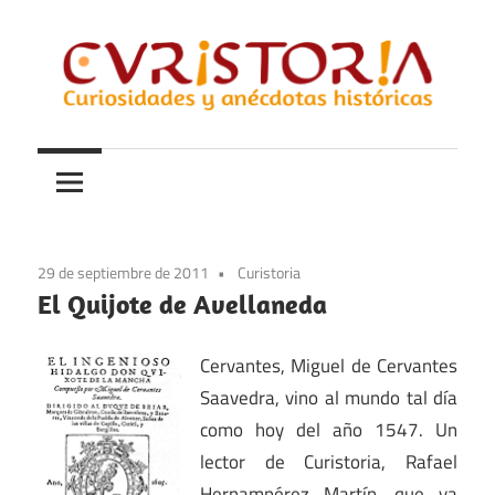
Saltar
al
contenido
Curiosidades
Curistoria
y
anécdotas
de
la
29 de septiembre de 2011
Curistoria
historia
El Quijote de Avellaneda
Cervantes, Miguel de Cervantes
Saavedra, vino al mundo tal día
como hoy del año 1547. Un
lector de Curistoria, Rafael
Hernampérez Martín, que ya