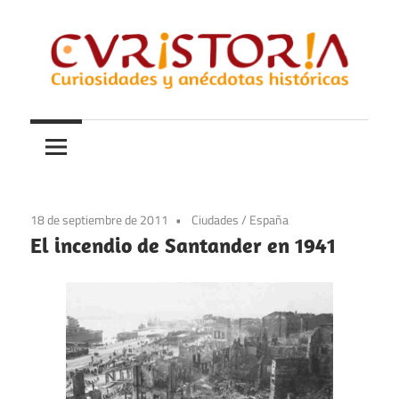
Saltar
al
contenido
Curiosidades
Curistoria
y
anécdotas
de
la
18 de septiembre de 2011
Ciudades
/
España
historia
El incendio de Santander en 1941