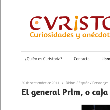
Saltar
al
contenido
Curiosidades
y
anécdotas
¿Quién es Curistoria?
Contacto
Libr
de
la
historia
20 de septiembre de 2011
Dichos
/
España
/
Personajes
El general Prim, o caja