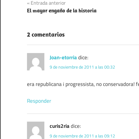
Navegación
Entrada anterior
El mayor engaño de la historia
de
entradas
2 comentarios
Joan-etorria
dice:
9 de noviembre de 2011 a las 00:32
era republicana i progressista, no conservadora! fe
Responder
curis2ria
dice:
9 de noviembre de 2011 a las 09:12