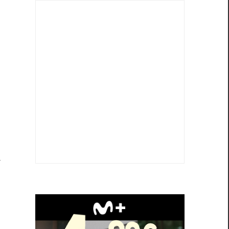
a
n
e