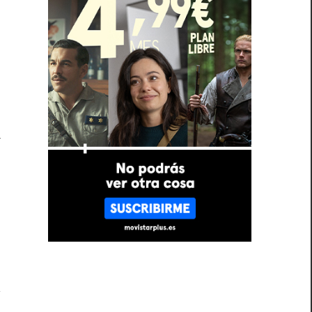
a
o
e
,
a
o
e