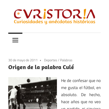
Saltar
al
contenido
Curiosidades
Curistoria
y
anécdotas
de
la
30 de mayo de 2011
Deportes
/
Palabras
historia
Origen de la palabra Culé
He de confesar que no
me gusta el fútbol, en
absoluto. De hecho,
hace años que no veo
un partido, ni siquiera