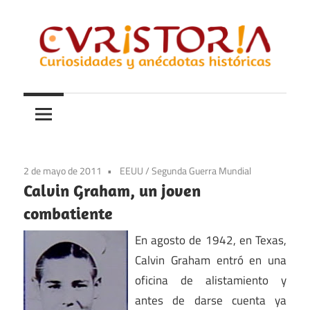
Saltar
al
contenido
Curiosidades
Curistoria
y
anécdotas
de
la
2 de mayo de 2011
EEUU
/
Segunda Guerra Mundial
historia
Calvin Graham, un joven
combatiente
En agosto de 1942, en Texas,
Calvin Graham entró en una
oficina de alistamiento y
antes de darse cuenta ya