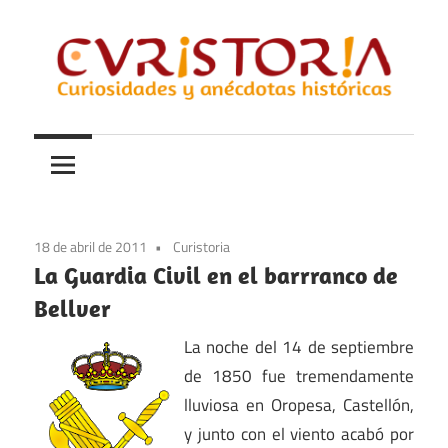
Saltar
al
contenido
Curiosidades
Curistoria
y
anécdotas
de
la
18 de abril de 2011
Curistoria
historia
La Guardia Civil en el barrranco de
Bellver
La noche del 14 de septiembre
de 1850 fue tremendamente
lluviosa en Oropesa, Castellón,
y junto con el viento acabó por