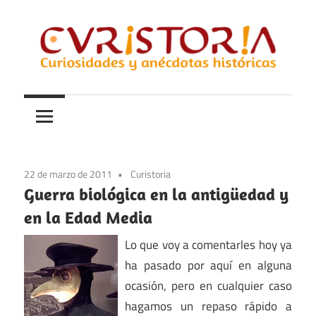
Saltar
al
contenido
Curiosidades
Curistoria
y
anécdotas
de
la
22 de marzo de 2011
Curistoria
historia
Guerra biológica en la antigüedad y
en la Edad Media
Lo que voy a comentarles hoy ya
ha pasado por aquí en alguna
ocasión, pero en cualquier caso
hagamos un repaso rápido a