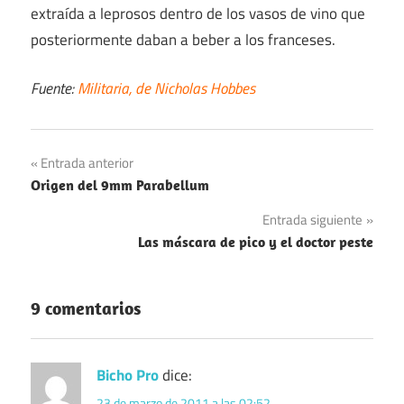
extraída a leprosos dentro de los vasos de vino que
posteriormente daban a beber a los franceses.
Fuente:
Militaria, de Nicholas Hobbes
Navegación
Entrada anterior
Origen del 9mm Parabellum
de
Entrada siguiente
entradas
Las máscara de pico y el doctor peste
9 comentarios
Bicho Pro
dice:
23 de marzo de 2011 a las 02:52