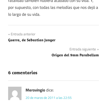
fatalidad también hubiera acabado con su vida. Y,
por supuesto, con todas las melodías que nos dejó a
lo largo de su vida.
Navegación
Entrada anterior
Guerra, de Sebastian Junger
de
Entrada siguiente
entradas
Origen del 9mm Parabellum
6 comentarios
Merovingio
dice:
20 de marzo de 2011 a las 22:55