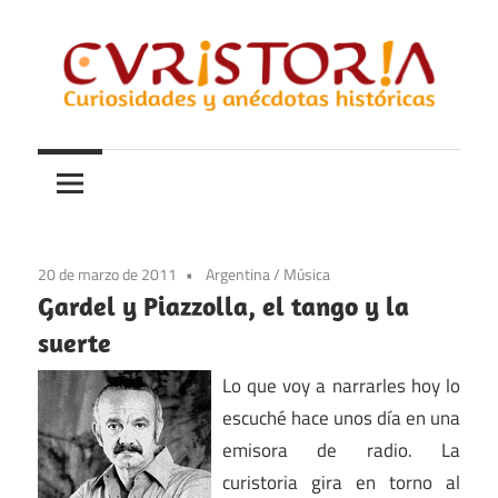
Saltar
al
contenido
Curiosidades
Curistoria
y
anécdotas
de
la
20 de marzo de 2011
Argentina
/
Música
historia
Gardel y Piazzolla, el tango y la
suerte
Lo que voy a narrarles hoy lo
escuché hace unos día en una
emisora de radio. La
curistoria gira en torno al