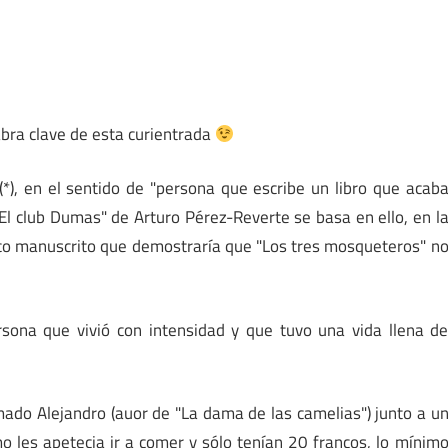
abra clave de esta curientrada
*), en el sentido de "persona que escribe un libro que acab
El club Dumas" de Arturo Pérez-Reverte se basa en ello, en l
tico manuscrito que demostraría que "Los tres mosqueteros" n
sona que vivió con intensidad y que tuvo una vida llena d
ado Alejandro (auor de "La dama de las camelias") junto a u
o les apetecia ir a comer y sólo tenían 20 francos, lo mínim