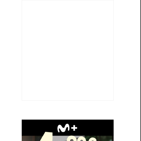
o
u
n