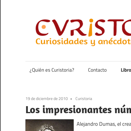
Saltar
al
contenido
Curiosidades
y
anécdotas
¿Quién es Curistoria?
Contacto
Libr
de
la
historia
19 de diciembre de 2010
Curistoria
Los impresionantes nú
Alejandro Dumas, el crea