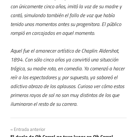
con únicamente cinco años, imitó la voz de su madre y
cantó, simulando también el fallo de voz que había
tenido unos momentos antes su progenitora. El público
rompió en carcajadas en aquel momento.
Aquel fue el amanecer artístico de Chaplin: Aldershot,
1894. Con sólo cinco años ya convirtió una situación
trágica, su madre rota, en comedia. Ya comenzó a hacer
reír a los espectadores y, por supuesto, ya saboreó el
adictivo abrazo de los aplausos. Curioso ver cómo estos
primeros rayos de sol no son muy distintos de los que
iluminaron el resto de su carrera.
Navegación
Entrada anterior
El duelo de Ok Corral no tuvo lugar en Ok Corral