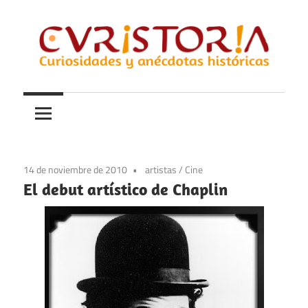
Saltar
al
contenido
Curiosidades
Curistoria
y
anécdotas
de
la
14 de noviembre de 2010
artistas
/
Cine
historia
El debut artístico de Chaplin