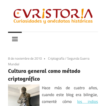
Saltar
al
contenido
Curiosidades
Curistoria
y
anécdotas
de
la
8 de noviembre de 2010
Criptografía
/
Segunda Guerra
historia
Mundial
Cultura general como método
criptográfico
Hace más de cuatro años,
cuando este blog era bilingüe,
comenté cómo
los indios