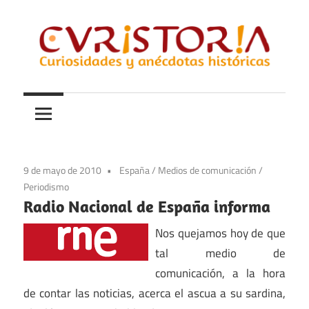
Saltar
al
contenido
Curiosidades
Curistoria
y
anécdotas
de
la
9 de mayo de 2010
España
/
Medios de comunicación
/
historia
Periodismo
Radio Nacional de España informa
Nos quejamos hoy de que
tal medio de
comunicación, a la hora
de contar las noticias, acerca el ascua a su sardina,