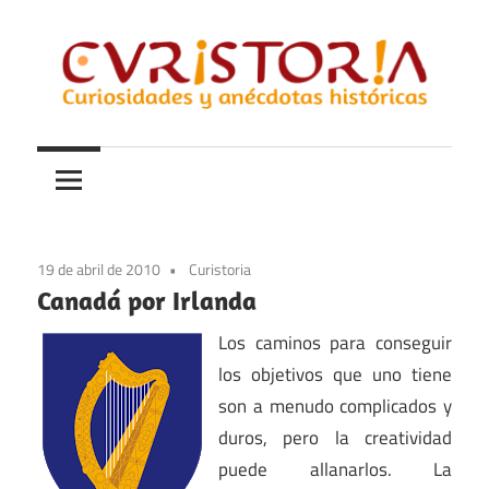
Saltar
al
contenido
Curiosidades
Curistoria
y
anécdotas
de
la
19 de abril de 2010
Curistoria
historia
Canadá por Irlanda
Los caminos para conseguir
los objetivos que uno tiene
son a menudo complicados y
duros, pero la creatividad
puede allanarlos. La