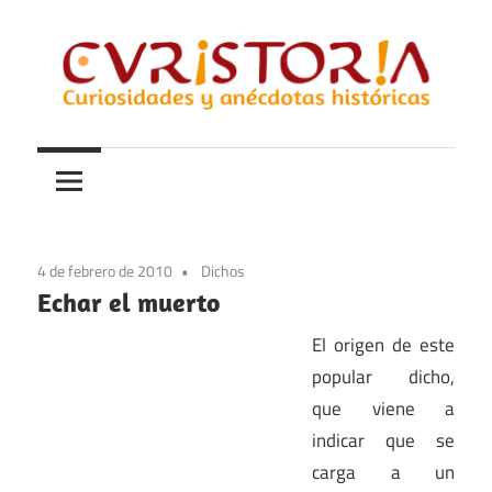
Saltar
al
contenido
Curiosidades
Curistoria
y
anécdotas
de
la
4 de febrero de 2010
Dichos
historia
Echar el muerto
El origen de este
popular dicho,
que viene a
indicar que se
carga a un