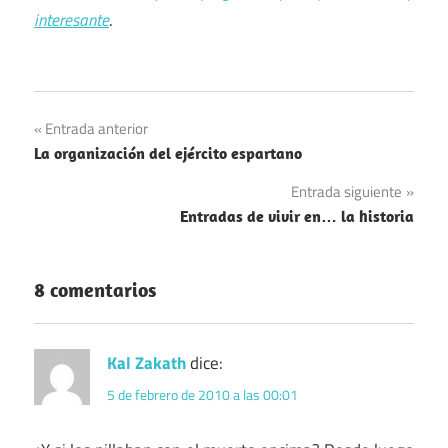
interesante
.
Navegación
Entrada anterior
La organización del ejército espartano
de
Entrada siguiente
entradas
Entradas de vivir en… la historia
8 comentarios
Kal Zakath
dice:
5 de febrero de 2010 a las 00:01