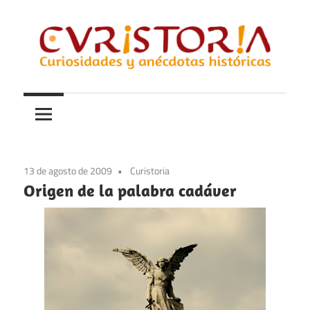
Saltar
al
contenido
Curiosidades
Curistoria
y
anécdotas
de
la
13 de agosto de 2009
Curistoria
historia
Origen de la palabra cadáver