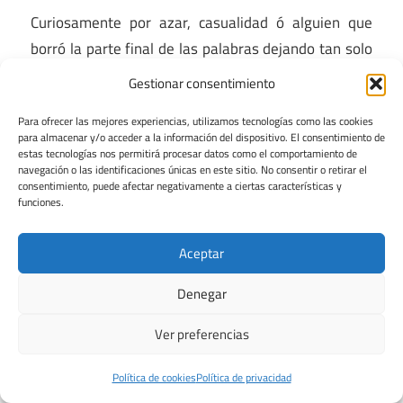
Curiosamente por azar, casualidad ó alguien que
borró la parte final de las palabras dejando tan solo
la primera sílaba de cada una de ellas; ca…ro, da…ta,
Gestionar consentimiento
ver…mibus; ca… da… ver…, cadaver…!
Para ofrecer las mejores experiencias, utilizamos tecnologías como las cookies
para almacenar y/o acceder a la información del dispositivo. El consentimiento de
Responder
estas tecnologías nos permitirá procesar datos como el comportamiento de
navegación o las identificaciones únicas en este sitio. No consentir o retirar el
consentimiento, puede afectar negativamente a ciertas características y
funciones.
Orlando Piedrahita
dice:
25 de junio de 2016 a las 01:06
Aceptar
Denegar
Curiosamente por azar, casualidad ó alguien que
borró la parte final de las palabras dejando tan solo
Ver preferencias
la primera sílaba de cada una de ellas; ca…ro, da…ta,
ver…mibus; ca… da… ver…, cadaver…!
Política de cookies
Política de privacidad