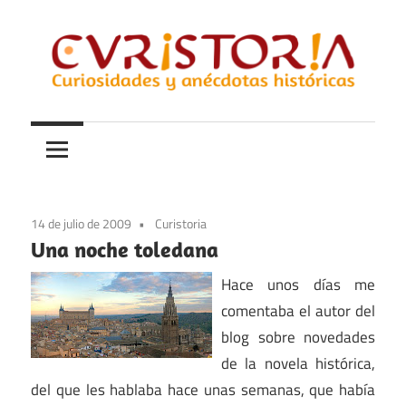
Saltar
al
contenido
Curiosidades
Curistoria
y
anécdotas
de
la
14 de julio de 2009
Curistoria
historia
Una noche toledana
Hace unos días me
comentaba el autor del
blog sobre novedades
de la novela histórica,
del que les hablaba hace unas semanas, que había