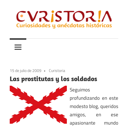
Saltar
al
contenido
Curiosidades
Curistoria
y
anécdotas
de
la
15 de julio de 2009
Curistoria
historia
Las prostitutas y los soldados
Seguimos
profundizando en este
modesto blog, queridos
amigos, en ese
apasionante mundo