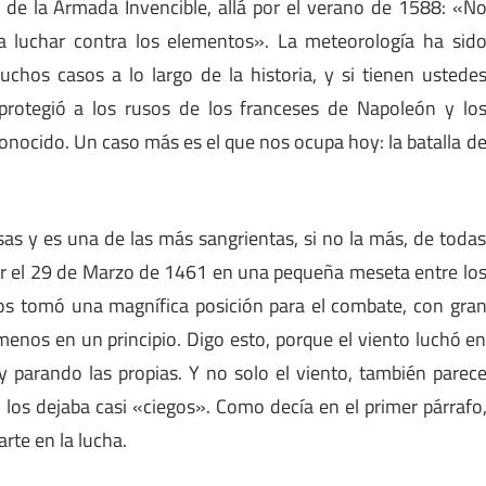
 de la Armada Invencible, allá por el verano de 1588: «N
 luchar contra los elementos». La meteorología ha sid
chos casos a lo largo de la historia, y si tienen ustede
protegió a los rusos de los franceses de Napoleón y lo
onocido. Un caso más es el que nos ocupa hoy: la batalla d
sas y es una de las más sangrientas, si no la más, de toda
ugar el 29 de Marzo de 1461 en una pequeña meseta entre lo
s tomó una magnífica posición para el combate, con gra
menos en un principio. Digo esto, porque el viento luchó e
 parando las propias. Y no solo el viento, también parec
o los dejaba casi «ciegos». Como decía en el primer párrafo
rte en la lucha.