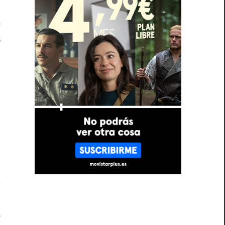
o
e
s
,
o
.
,
o