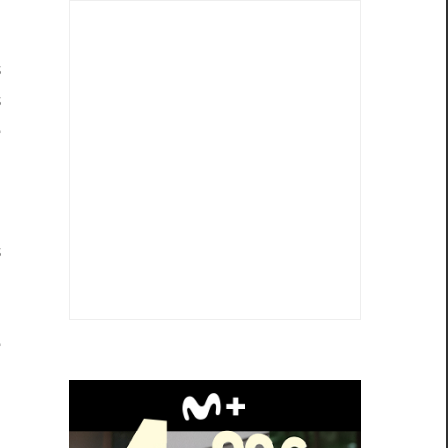
o
o
s
s
e
s
s
n
n
e
,