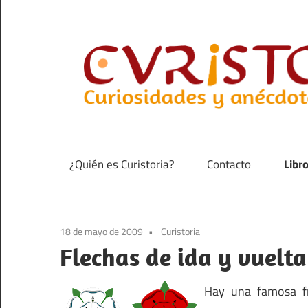
Saltar
al
contenido
Curiosidades
y
anécdotas
¿Quién es Curistoria?
Contacto
Libr
de
la
historia
18 de mayo de 2009
Curistoria
Flechas de ida y vuelta
Hay una famosa fr