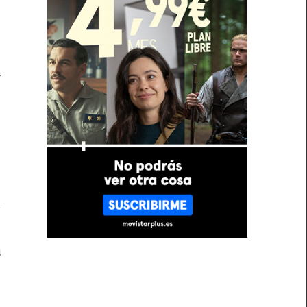
s
a
i
o
n
a