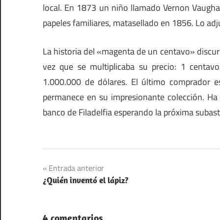
local. En 1873 un niño llamado Vernon Vaugha
papeles familiares, matasellado en 1856. Lo adju
La historia del «magenta de un centavo» discurr
vez que se multiplicaba su precio: 1 centavo,
1.000.000 de dólares. El último comprador es
permanece en su impresionante colección. Ha 
banco de Filadelfia esperando la próxima subasta
Navegación
Entrada anterior
¿Quién inventó el lápiz?
de
entradas
4 comentarios