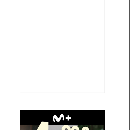
r
n
a
a
l
m
s
a
n
a
y