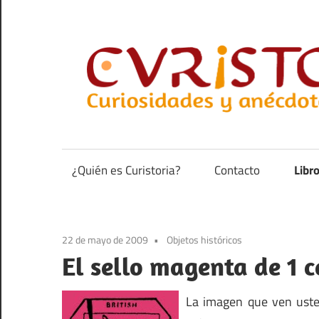
Saltar
al
contenido
Curiosidades
y
anécdotas
¿Quién es Curistoria?
Contacto
Libr
de
la
historia
22 de mayo de 2009
Objetos históricos
El sello magenta de 1 
La imagen que ven uste