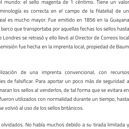
el mundo: el sello magenta de 1 céntimo. Tiene un valo
minología es correcta en el campo de la filatelia) de u
 real es mucho mayor. Fue emitido en 1856 en la Guayan
 barco que transportaba por aquellas fechas los sellos hast
e Londres se retrasó y ello llevó al Director de Correos loca
ta emisión fue hecha en la imprenta local, propiedad de Bau
ilización de una imprenta convencional, con recurso
les de falsificar. Para aportar un poco más de seguridad 
ran los sellos al venderlos, de tal forma que se evitara e
os fueron utilizados con normalidad durante un tiempo, hast
 volvió al uso de los sellos británicos.
olvidados. No había muchos debido a su tirada limitada 