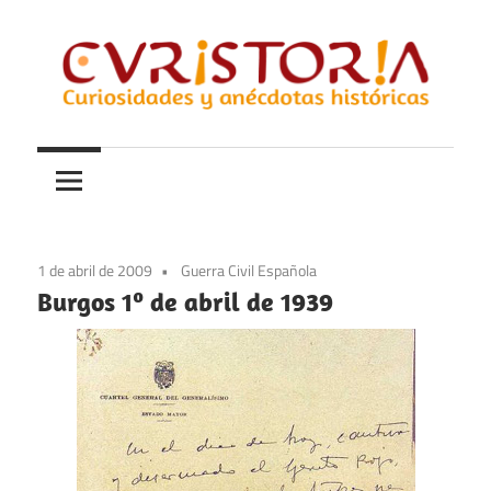
Saltar
al
contenido
Curiosidades
Curistoria
y
anécdotas
de
la
1 de abril de 2009
Guerra Civil Española
historia
Burgos 1º de abril de 1939