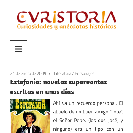
Saltar
al
contenido
Curiosidades
Curistoria
y
anécdotas
de
la
21 de enero de 2009
Literatura
/
Personajes
historia
Estefanía: novelas superventas
escritas en unos días
Ahí va un recuerdo personal. El
abuelo de mi buen amigo “Tote”,
el Señor Pepe, (los dos José, y
ninguno) era un tipo con un