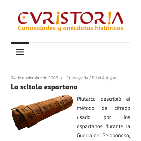
Saltar
al
contenido
Curiosidades
Curistoria
y
anécdotas
de
la
24 de noviembre de 2008
Criptografía
/
Edad Antigua
historia
La scitala espartana
Plutarco describió el
método de cifrado
usado por los
espartanos durante la
Guerra del Peloponeso,